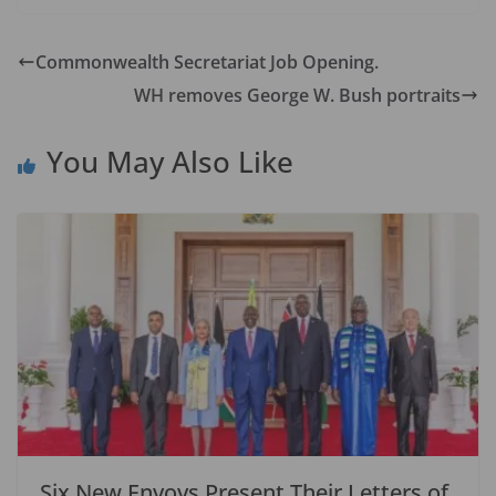
e
to
ai
ar
b
d
l
e
Commonwealth Secretariat Job Opening.
o
o
WH removes George W. Bush portraits
o
n
k
You May Also Like
Six New Envoys Present Their Letters of