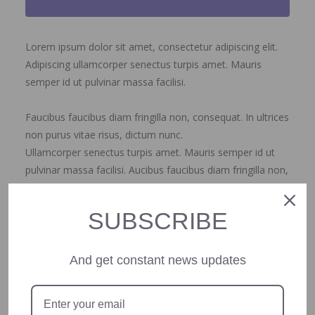
Lorem ipsum dolor sit amet, consectetur adipiscing elit.
Adipiscing ullamcorper senectus turpis amet. Mauris
semper id ut pulvinar massa facilisi.
Faucibus faucibus diam fringilla non, consequat. In ultrices
non purus vitae risus, dictum nunc.
Ullamcorper senectus turpis amet. Mauris semper id ut
pulvinar massa facilisi. Aucibus faucibus diam fringilla non,
consequat. In ultrices non purus vitae risus, dictum nunc.
Feugiat orci risus sed consectetur sit purus aliquam.
SUBSCRIBE
Cursus commodo eget faucibus tellus. Eget netus nec
magnis fermentum. Diam quam quam suspendisse vitae
And get constant news updates
consequat phasellus non odio morbi bibendum odio
libero.