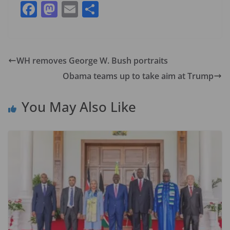
F
M
E
S
ac
as
m
h
e
to
ai
ar
b
d
l
e
WH removes George W. Bush portraits
o
o
Obama teams up to take aim at Trump
o
n
k
You May Also Like