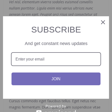
Vel nisl, elementum viverra sodales euismod convallis
nullam porttitor. Ligula enim nisi varius ultrices nunc
aenean lorem eget. Feugiat orci risus sed consectetur sit
purus aliquam. Urna, bibendum aliquet mi et, proin etiam
vulputate.
SUBSCRIBE
Ursus commodo eget faucibus tellus. Eget netus nec
And get constant news updates
magnis fermentum. Diam quam quam suspendisse vitae
consequat phasellus non odio morbi bibendum odio
libero.
Ullamcorper senectus turpis amet. Mauris semper id ut
pulvinar massa facilisi. Aucibus faucibus diam fringilla non,
JOIN
consequat. In ultrices non purus vitae risus, dictum nunc.
Feugiat orci risus sed consectetur sit purus aliquam.
Cursus commodo eget faucibus tellus. Eget netus nec
magnis fermentum. Diam quam quam suspendisse vitae